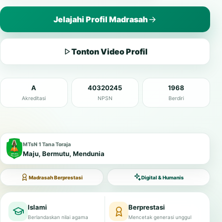
Jelajahi Profil Madrasah
Tonton Video Profil
A
40320245
1968
Akreditasi
NPSN
Berdiri
MTsN 1 Tana Toraja
Maju, Bermutu, Mendunia
Madrasah Berprestasi
Digital & Humanis
Islami
Berprestasi
Berlandaskan nilai agama
Mencetak generasi unggul