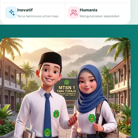
Inovatif
Humanis
Terus berinovasi untuk maju
Mengutamakan kepedulian