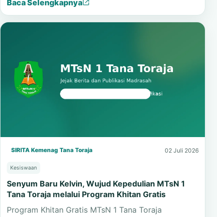
Rambu Solo menjadi wujud empati sekaligus
pembelajaran budaya tentang gotong royong dan…
Baca Selengkapnya
SIRITA Kemenag Tana Toraja
02 Juli 2026
Kesiswaan
Senyum Baru Kelvin, Wujud Kepedulian MTsN 1