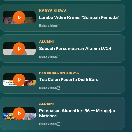
Mars MTsN 1 Tana Toraja
Buka video
KARYA SISWA
Lomba Video Kreasi “Sumpah Pemuda”
Buka video
ALUMNI
Sebuah Persembahan Alumni LV24
Buka video
PENERIMAAN SISWA
Tes Calon Peserta Didik Baru
Buka video
ALUMNI
Pelepasan Alumni ke-56 — Mengejar