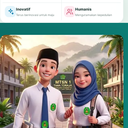
Inovatif
Humanis
Terus berinovasi untuk maju
Mengutamakan kepedulian