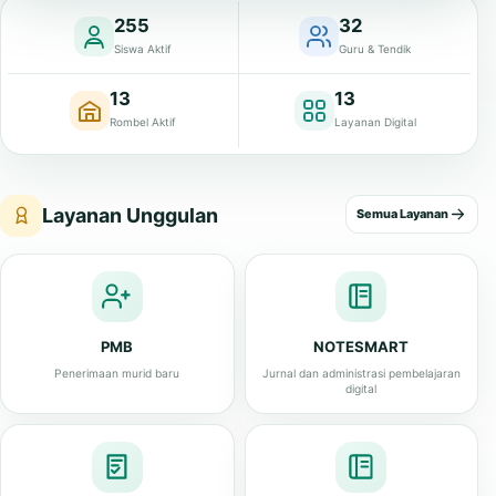
255
32
Siswa Aktif
Guru & Tendik
13
13
Rombel Aktif
Layanan Digital
Layanan Unggulan
Semua Layanan
PMB
NOTESMART
Penerimaan murid baru
Jurnal dan administrasi pembelajaran
digital