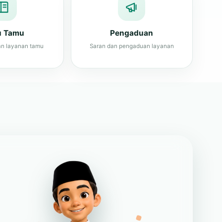
u Tamu
Pengaduan
n layanan tamu
Saran dan pengaduan layanan