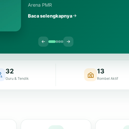
Baca selengkapnya
32
13
Guru & Tendik
Rombel Aktif