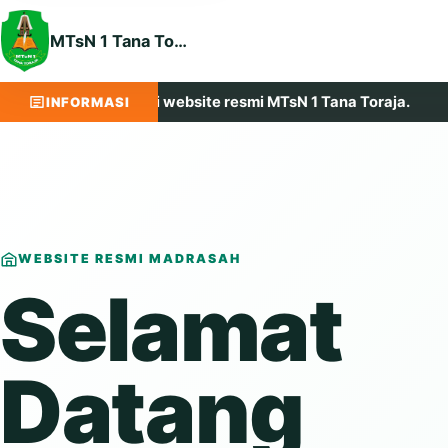
MTsN 1 Tana Toraja
t datang di website resmi MTsN 1 Tana Toraja.
Maju, 
INFORMASI
WEBSITE RESMI MADRASAH
Selamat
Datang