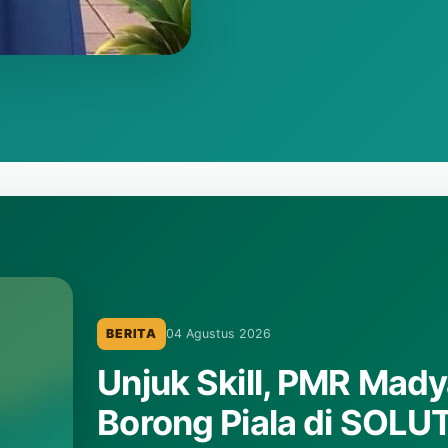
BERITA
10 Desember 2025
Pengumuman Hasil L
Laporan hasil lomba ceramah PORSENDA MTsN