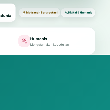
Madrasah Berprestasi
Digital & Humanis
ndunia
Humanis
Mengutamakan kepedulian