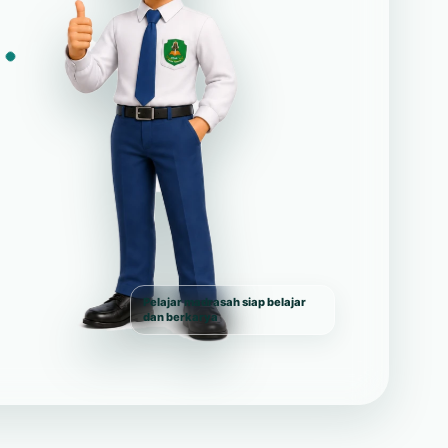
Pelajar madrasah siap belajar
dan berkarya