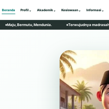
Beranda
Profil
⌄
Akademik
⌄
Kesiswaan
⌄
Informasi
⌄
Bermutu, Mendunia.
Terwujudnya madrasah yang religi