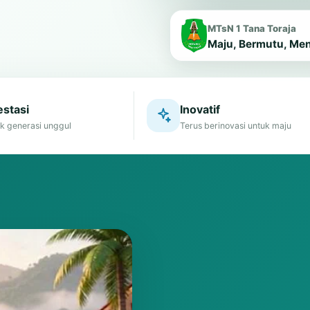
MTsN 1 Tana Toraja
Maju, Bermutu, Me
stasi
Inovatif
k generasi unggul
Terus berinovasi untuk maju