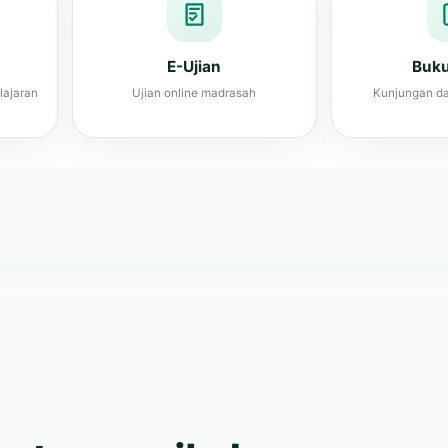
E-Ujian
Buk
lajaran
Ujian online madrasah
Kunjungan da
s, terampil, dan