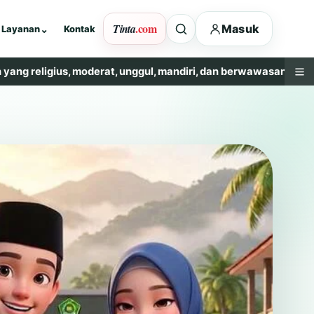
.com
Tinta
Masuk
Layanan
⌄
Kontak
us, moderat, unggul, mandiri, dan berwawasan lingkungan.