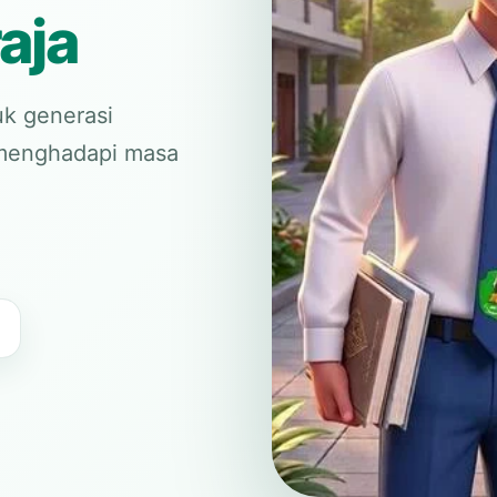
aja
k generasi
p menghadapi masa