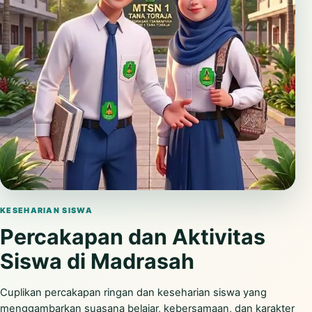
Putar video
KESEHARIAN SISWA
Percakapan dan Aktivitas
Siswa di Madrasah
Cuplikan percakapan ringan dan keseharian siswa yang
menggambarkan suasana belajar, kebersamaan, dan karakter