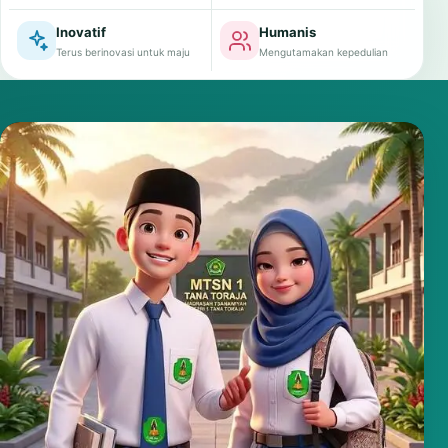
Inovatif
Humanis
Terus berinovasi untuk maju
Mengutamakan kepedulian