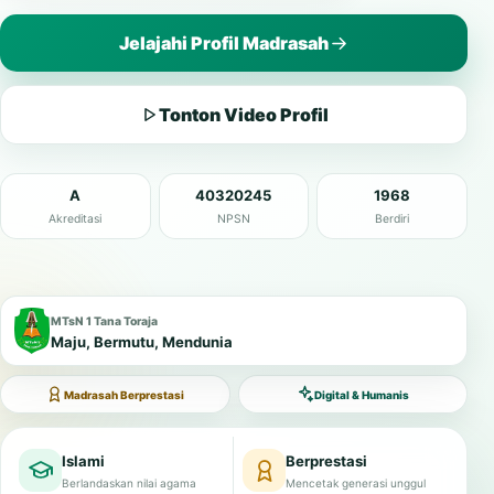
Jelajahi Profil Madrasah
Tonton Video Profil
A
40320245
1968
Akreditasi
NPSN
Berdiri
MTsN 1 Tana Toraja
Maju, Bermutu, Mendunia
Madrasah Berprestasi
Digital & Humanis
Islami
Berprestasi
Berlandaskan nilai agama
Mencetak generasi unggul