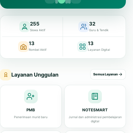
255
32
Siswa Aktif
Guru & Tendik
13
13
Rombel Aktif
Layanan Digital
Layanan Unggulan
Semua Layanan
PMB
NOTESMART
Penerimaan murid baru
Jurnal dan administrasi pembelajaran
digital