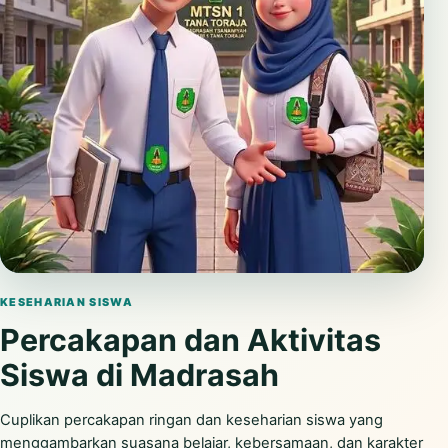
Putar video
KESEHARIAN SISWA
Percakapan dan Aktivitas
Siswa di Madrasah
Cuplikan percakapan ringan dan keseharian siswa yang
menggambarkan suasana belajar, kebersamaan, dan karakter