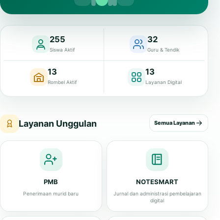
255
32
Siswa Aktif
Guru & Tendik
13
13
Rombel Aktif
Layanan Digital
Layanan Unggulan
Semua Layanan
PMB
NOTESMART
Penerimaan murid baru
Jurnal dan administrasi pembelajaran
digital