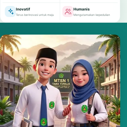
Inovatif
Humanis
Terus berinovasi untuk maju
Mengutamakan kepedulian