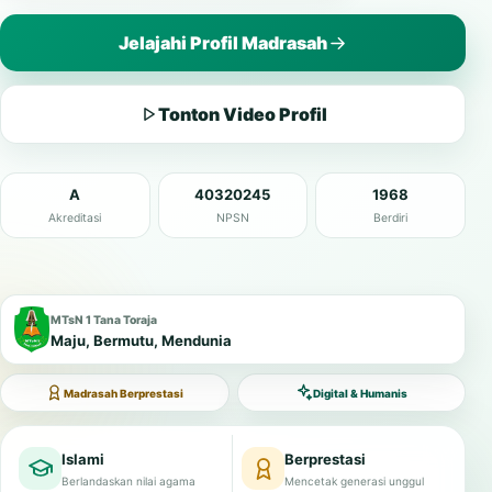
Jelajahi Profil Madrasah
Tonton Video Profil
A
40320245
1968
Akreditasi
NPSN
Berdiri
MTsN 1 Tana Toraja
Maju, Bermutu, Mendunia
Madrasah Berprestasi
Digital & Humanis
Islami
Berprestasi
Berlandaskan nilai agama
Mencetak generasi unggul