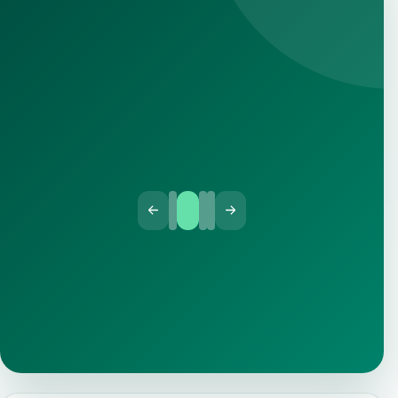
BERITA
10 Desember 2025
Pengumuman Hasil Lomba Ceramah
Laporan hasil lomba ceramah PORSENDA MTsN 1 Tana
Toraja.
Baca selengkapnya