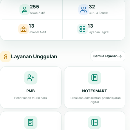
255
32
Siswa Aktif
Guru & Tendik
13
13
Rombel Aktif
Layanan Digital
Layanan Unggulan
Semua Layanan
PMB
NOTESMART
Penerimaan murid baru
Jurnal dan administrasi pembelajaran
digital