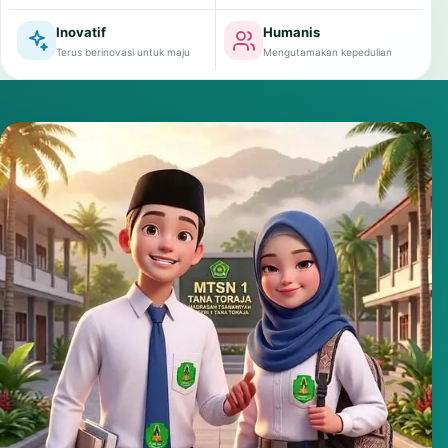
Inovatif
Humanis
Terus berinovasi untuk maju
Mengutamakan kepedulian