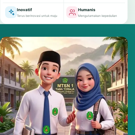
Inovatif
Humanis
Terus berinovasi untuk maju
Mengutamakan kepedulian