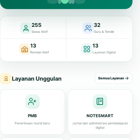
255
32
Siswa Aktif
Guru & Tendik
13
13
Rombel Aktif
Layanan Digital
Layanan Unggulan
Semua Layanan
PMB
NOTESMART
Penerimaan murid baru
Jurnal dan administrasi pembelajaran
digital