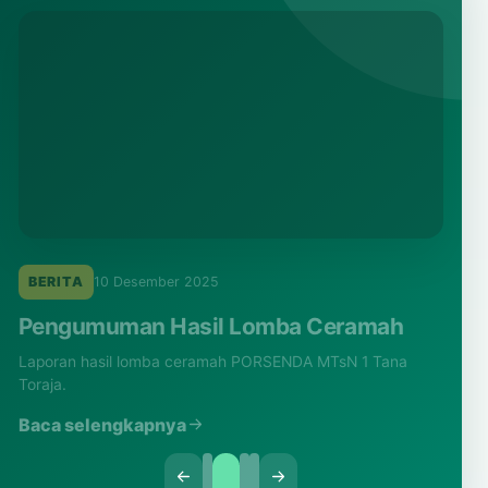
BERITA
10 Desember 2025
Pengumuman Hasil Lomba Ceramah
Laporan hasil lomba ceramah PORSENDA MTsN 1 Tana
Toraja.
Baca selengkapnya