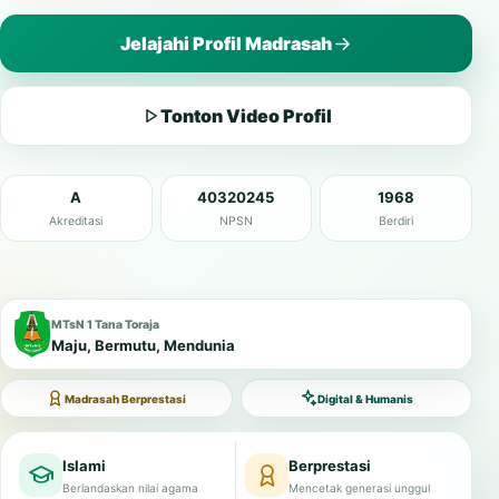
Jelajahi Profil Madrasah
Tonton Video Profil
A
40320245
1968
Akreditasi
NPSN
Berdiri
MTsN 1 Tana Toraja
Maju, Bermutu, Mendunia
Madrasah Berprestasi
Digital & Humanis
Islami
Berprestasi
Berlandaskan nilai agama
Mencetak generasi unggul