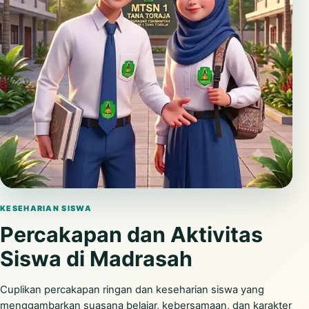
Putar video
KESEHARIAN SISWA
Percakapan dan Aktivitas
Siswa di Madrasah
Cuplikan percakapan ringan dan keseharian siswa yang
menggambarkan suasana belajar, kebersamaan, dan karakter