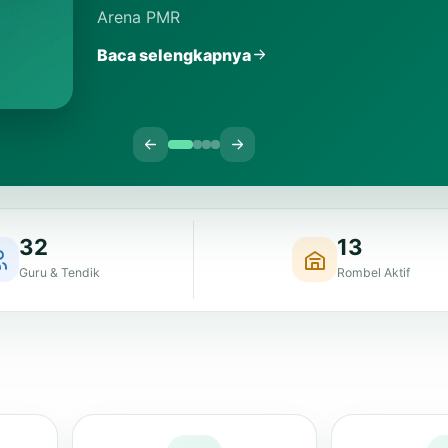
32
13
Guru & Tendik
Rombel Aktif
E-Ujian
Buk