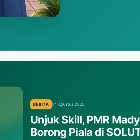
BERITA
10 Desember 2025
Pengumuman Hasil L
Laporan hasil lomba ceramah PORSENDA MTsN
Baca selengkapnya