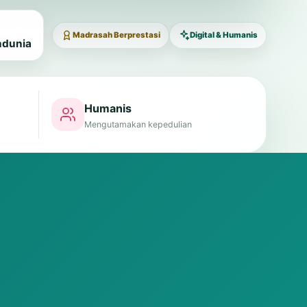
Madrasah Berprestasi
Digital & Humanis
ndunia
Humanis
Mengutamakan kepedulian