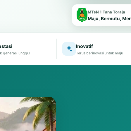
MTsN 1 Tana Toraja
Maju, Bermutu, Me
stasi
Inovatif
k generasi unggul
Terus berinovasi untuk maju