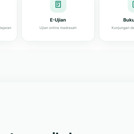
lajaran
Ujian online madrasah
Kunjungan da
s, terampil, dan
tas madrasah.