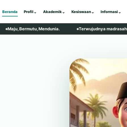
Beranda
Profil
⌄
Akademik
⌄
Kesiswaan
⌄
Informasi
⌄
Bermutu, Mendunia.
Terwujudnya madrasah yang religiu