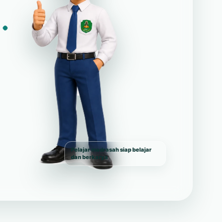
Pelajar madrasah siap belajar
dan berkarya