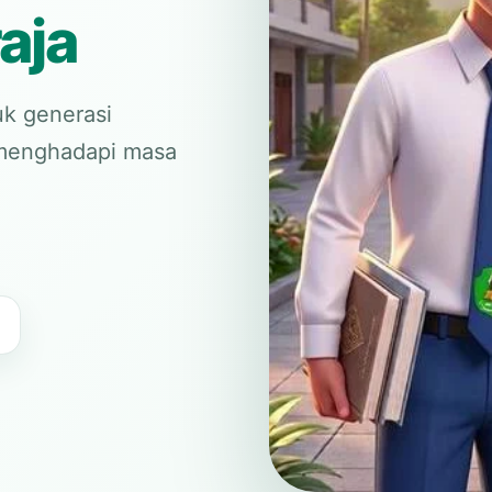
aja
k generasi
p menghadapi masa