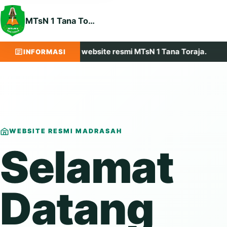
MTsN 1 Tana Toraja
t datang di website resmi MTsN 1 Tana Toraja.
Maju, 
INFORMASI
WEBSITE RESMI MADRASAH
Selamat
Datang