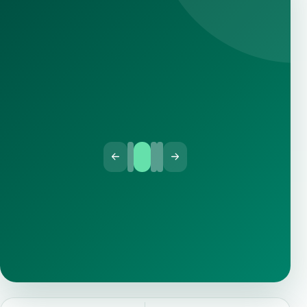
BERITA
10 Desember 2025
Pengumuman Hasil Lomba Ceramah
Laporan hasil lomba ceramah PORSENDA MTsN 1 Tana
Toraja.
Baca selengkapnya