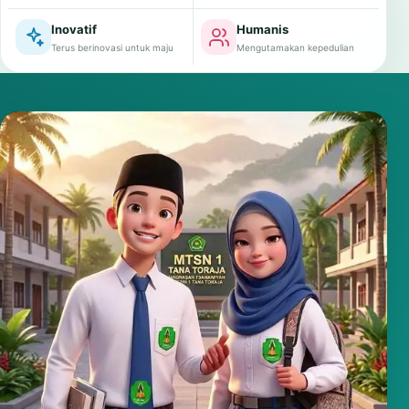
Inovatif
Humanis
Terus berinovasi untuk maju
Mengutamakan kepedulian