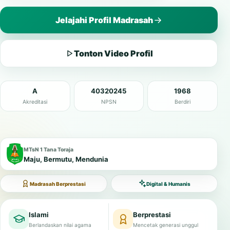
Jelajahi Profil Madrasah
Tonton Video Profil
A
40320245
1968
Akreditasi
NPSN
Berdiri
MTsN 1 Tana Toraja
Maju, Bermutu, Mendunia
Madrasah Berprestasi
Digital & Humanis
Islami
Berprestasi
Berlandaskan nilai agama
Mencetak generasi unggul