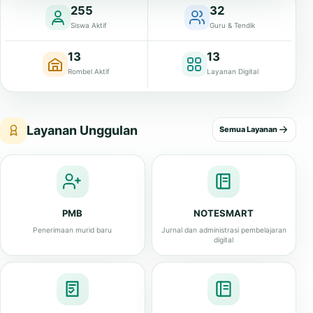
255
32
Siswa Aktif
Guru & Tendik
13
13
Rombel Aktif
Layanan Digital
Layanan Unggulan
Semua Layanan
PMB
NOTESMART
Penerimaan murid baru
Jurnal dan administrasi pembelajaran
digital