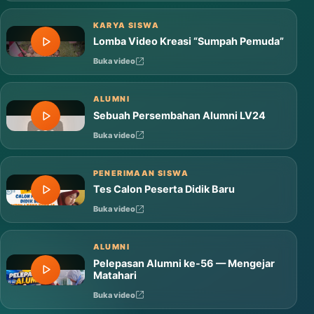
Mars MTsN 1 Tana Toraja
Buka video
KARYA SISWA
Lomba Video Kreasi “Sumpah Pemuda”
Buka video
ALUMNI
Sebuah Persembahan Alumni LV24
Buka video
PENERIMAAN SISWA
Tes Calon Peserta Didik Baru
Buka video
ALUMNI
Pelepasan Alumni ke-56 — Mengejar