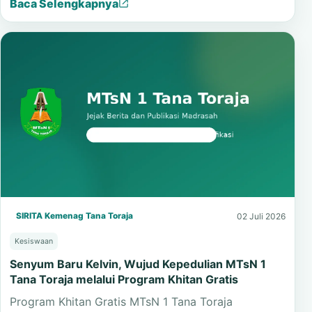
Rambu Solo menjadi wujud empati sekaligus
pembelajaran budaya tentang gotong royong dan…
Baca Selengkapnya
SIRITA Kemenag Tana Toraja
02 Juli 2026
Kesiswaan
Senyum Baru Kelvin, Wujud Kepedulian MTsN 1