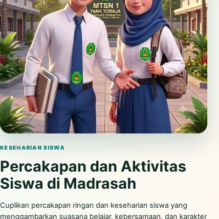
Putar video
KESEHARIAN SISWA
Percakapan dan Aktivitas
Siswa di Madrasah
Cuplikan percakapan ringan dan keseharian siswa yang
menggambarkan suasana belajar, kebersamaan, dan karakter