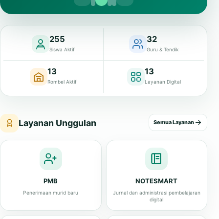
255
32
Siswa Aktif
Guru & Tendik
13
13
Rombel Aktif
Layanan Digital
Layanan Unggulan
Semua Layanan
PMB
NOTESMART
Penerimaan murid baru
Jurnal dan administrasi pembelajaran
digital