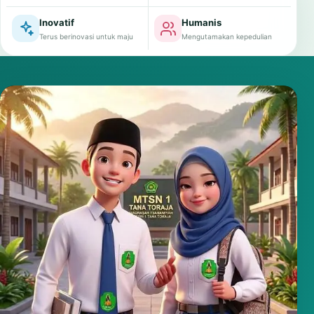
Inovatif
Humanis
Terus berinovasi untuk maju
Mengutamakan kepedulian