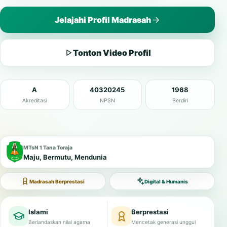
Jelajahi Profil Madrasah
Tonton Video Profil
A
40320245
1968
Akreditasi
NPSN
Berdiri
MTsN 1 Tana Toraja
Maju, Bermutu, Mendunia
Madrasah Berprestasi
Digital & Humanis
Islami
Berprestasi
Berlandaskan nilai agama
Mencetak generasi unggul