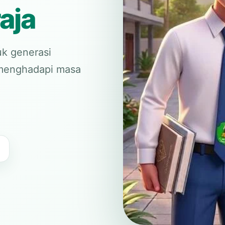
aja
k generasi
p menghadapi masa