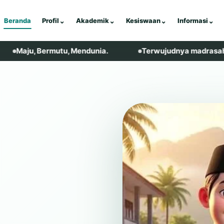
Beranda
Profil
⌄
Akademik
⌄
Kesiswaan
⌄
Informasi
⌄
 Bermutu, Mendunia.
Terwujudnya madrasah yang relig