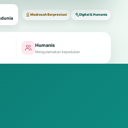
Madrasah Berprestasi
Digital & Humanis
ndunia
Humanis
Mengutamakan kepedulian