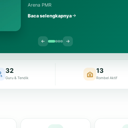
32
13
Guru & Tendik
Rombel Aktif
E-Ujian
Buk