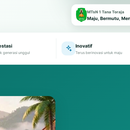
MTsN 1 Tana Toraja
Maju, Bermutu, Me
stasi
Inovatif
k generasi unggul
Terus berinovasi untuk maju