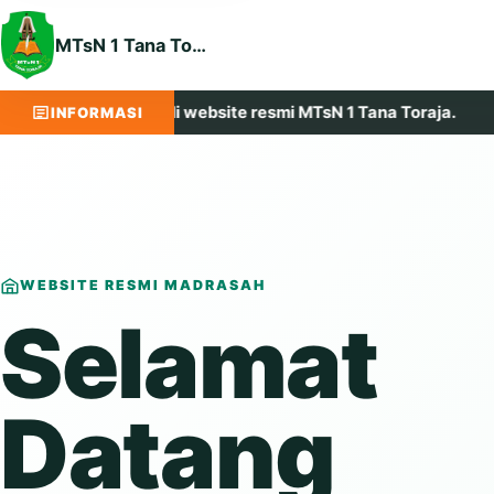
MTsN 1 Tana Toraja
at datang di website resmi MTsN 1 Tana Toraja.
Maju,
INFORMASI
WEBSITE RESMI MADRASAH
Selamat
Datang