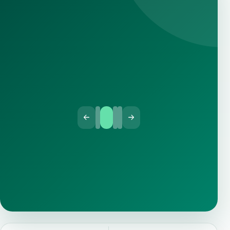
BERITA
10 Desember 2025
Pengumuman Hasil Lomba Ceramah
Laporan hasil lomba ceramah PORSENDA MTsN 1 Tana
Toraja.
Baca selengkapnya