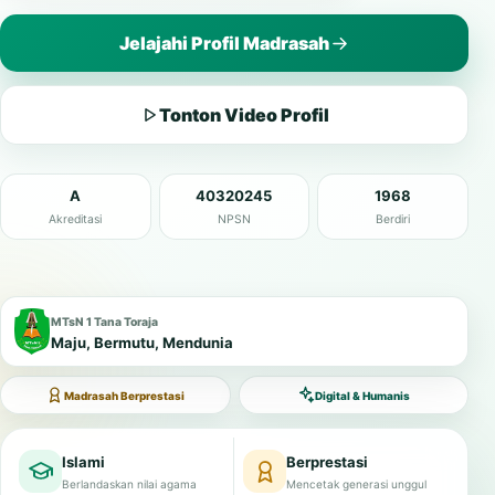
Jelajahi Profil Madrasah
Tonton Video Profil
A
40320245
1968
Akreditasi
NPSN
Berdiri
MTsN 1 Tana Toraja
Maju, Bermutu, Mendunia
Madrasah Berprestasi
Digital & Humanis
Islami
Berprestasi
Berlandaskan nilai agama
Mencetak generasi unggul