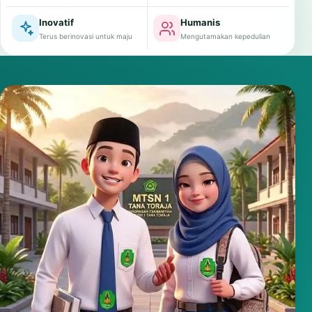
Inovatif
Humanis
Terus berinovasi untuk maju
Mengutamakan kepedulian