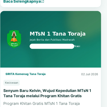
Rambu Solo menjadi wujud empati sekaligus
pembelajaran budaya tentang gotong royong dan…
Baca Selengkapnya
SIRITA Kemenag Tana Toraja
02 Juli 2026
Kesiswaan
Senyum Baru Kelvin, Wujud Kepedulian MTsN 1