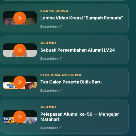
Mars MTsN 1 Tana Toraja
Buka video
KARYA SISWA
Lomba Video Kreasi “Sumpah Pemuda”
Buka video
ALUMNI
Sebuah Persembahan Alumni LV24
Buka video
PENERIMAAN SISWA
Tes Calon Peserta Didik Baru
Buka video
ALUMNI
Pelepasan Alumni ke-56 — Mengejar