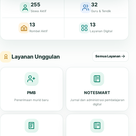
255
32
Siswa Aktif
Guru & Tendik
13
13
Rombel Aktif
Layanan Digital
Layanan Unggulan
Semua Layanan
PMB
NOTESMART
Penerimaan murid baru
Jurnal dan administrasi pembelajaran
digital