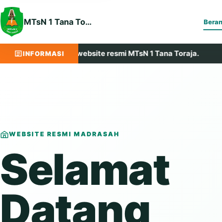
MTsN 1 Tana Toraja
Bera
datang di website resmi MTsN 1 Tana Toraja.
Maju, Be
INFORMASI
WEBSITE RESMI MADRASAH
Selamat
Datang