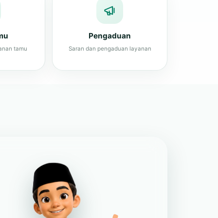
mu
Pengaduan
anan tamu
Saran dan pengaduan layanan