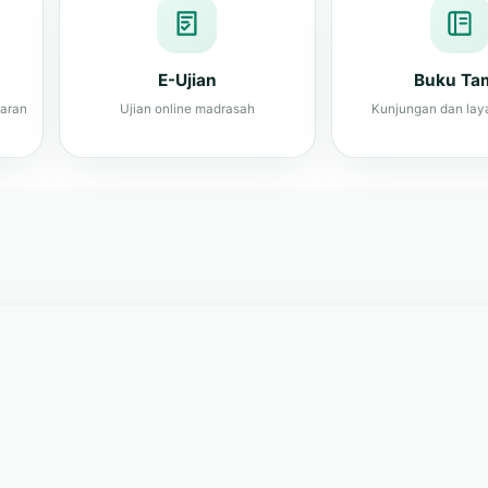
E-Ujian
Buku Ta
jaran
Ujian online madrasah
Kunjungan dan lay
s, terampil, dan