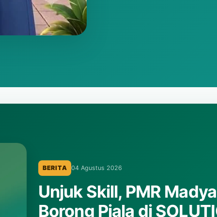
BERITA
10 Desember 2025
Pengumuman Hasil Lo
Laporan hasil lomba ceramah PORSENDA MTsN 1
Baca selengkapnya