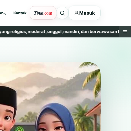
.com
Tinta
Masuk
an
⌄
Kontak
, moderat, unggul, mandiri, dan berwawasan lingkungan.