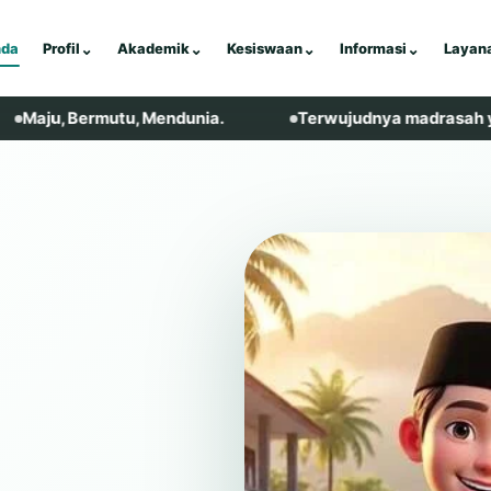
nda
Profil
⌄
Akademik
⌄
Kesiswaan
⌄
Informasi
⌄
Layan
rmutu, Mendunia.
Terwujudnya madrasah yang religius