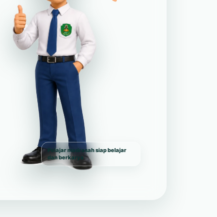
Pelajar madrasah siap belajar
dan berkarya