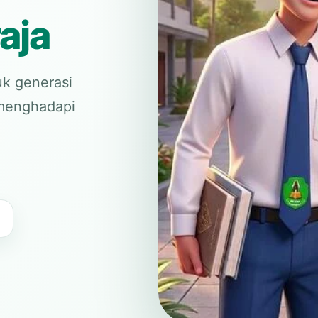
aja
k generasi
p menghadapi