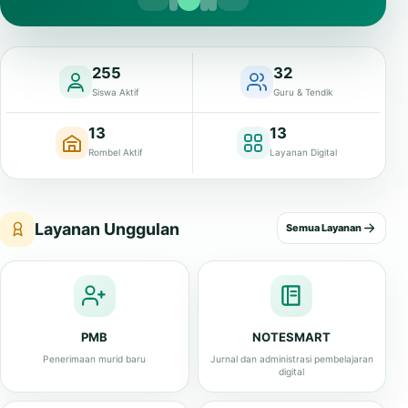
255
32
Siswa Aktif
Guru & Tendik
13
13
Rombel Aktif
Layanan Digital
Layanan Unggulan
Semua Layanan
PMB
NOTESMART
Penerimaan murid baru
Jurnal dan administrasi pembelajaran
digital