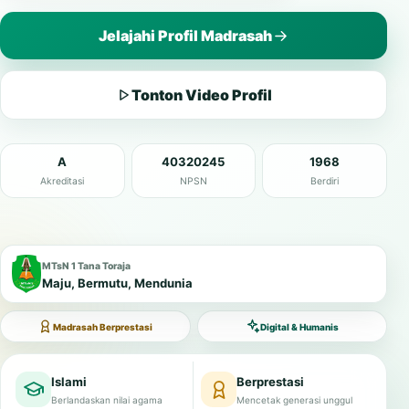
Jelajahi Profil Madrasah
Tonton Video Profil
A
40320245
1968
Akreditasi
NPSN
Berdiri
MTsN 1 Tana Toraja
Maju, Bermutu, Mendunia
Madrasah Berprestasi
Digital & Humanis
Islami
Berprestasi
Berlandaskan nilai agama
Mencetak generasi unggul