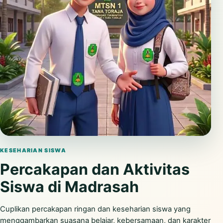
Putar video
KESEHARIAN SISWA
Percakapan dan Aktivitas
Siswa di Madrasah
Cuplikan percakapan ringan dan keseharian siswa yang
menggambarkan suasana belajar, kebersamaan, dan karakter