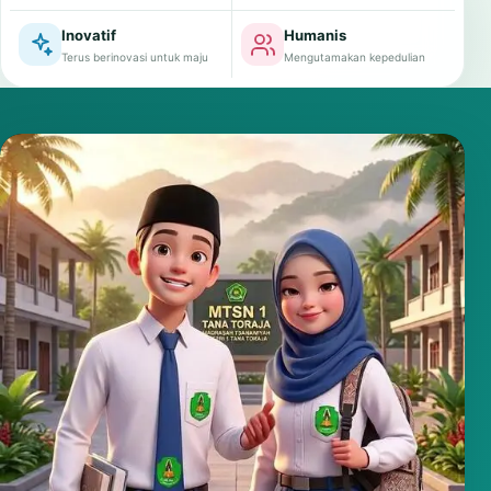
Inovatif
Humanis
Terus berinovasi untuk maju
Mengutamakan kepedulian