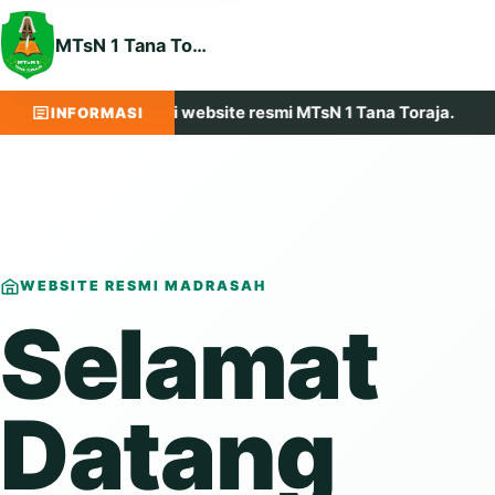
MTsN 1 Tana Toraja
t datang di website resmi MTsN 1 Tana Toraja.
Maju,
INFORMASI
WEBSITE RESMI MADRASAH
Selamat
Datang