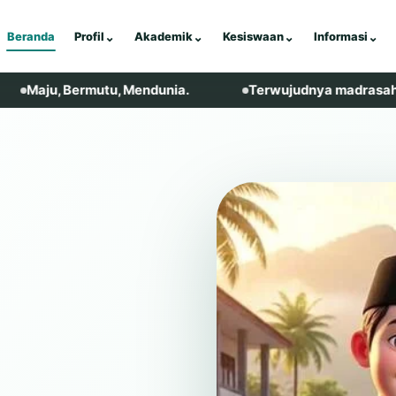
Beranda
Profil
⌄
Akademik
⌄
Kesiswaan
⌄
Informasi
⌄
 Bermutu, Mendunia.
Terwujudnya madrasah yang religi