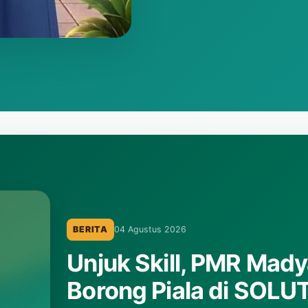
BERITA
10 Desember 2025
Pengumuman Hasil L
Laporan hasil lomba ceramah PORSENDA MTsN
Baca selengkapnya