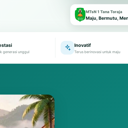
MTsN 1 Tana Toraja
Maju, Bermutu, Me
stasi
Inovatif
k generasi unggul
Terus berinovasi untuk maju