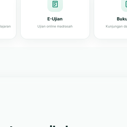
lajaran
Ujian online madrasah
Kunjungan da
s, terampil, dan
tas madrasah.