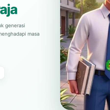
aja
k generasi
p menghadapi masa