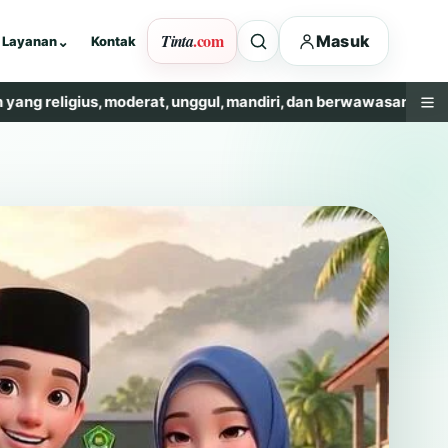
.com
Tinta
Masuk
Layanan
⌄
Kontak
us, moderat, unggul, mandiri, dan berwawasan lingkungan.