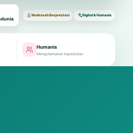
Madrasah Berprestasi
Digital & Humanis
ndunia
Humanis
Mengutamakan kepedulian