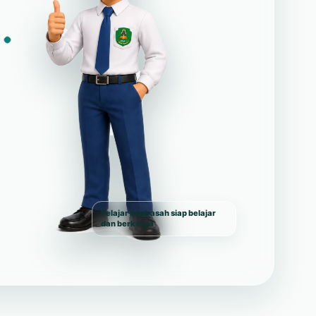
Pelajar madrasah siap belajar
dan berkarya