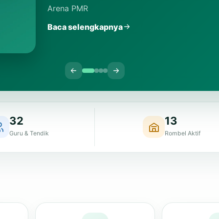
32
13
Guru & Tendik
Rombel Aktif
E-Ujian
Buk