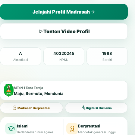
Jelajahi Profil Madrasah
Tonton Video Profil
A
40320245
1968
Akreditasi
NPSN
Berdiri
MTsN 1 Tana Toraja
Maju, Bermutu, Mendunia
Madrasah Berprestasi
Digital & Humanis
Islami
Berprestasi
Berlandaskan nilai agama
Mencetak generasi unggul