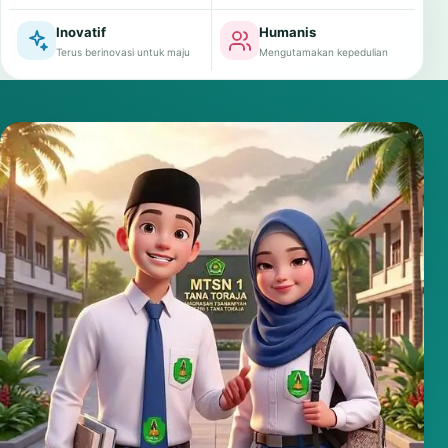
Inovatif
Humanis
Terus berinovasi untuk maju
Mengutamakan kepedulian