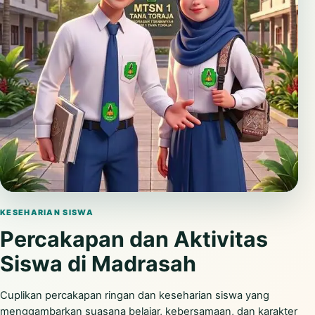
Putar video
KESEHARIAN SISWA
Percakapan dan Aktivitas
Siswa di Madrasah
Cuplikan percakapan ringan dan keseharian siswa yang
menggambarkan suasana belajar, kebersamaan, dan karakter