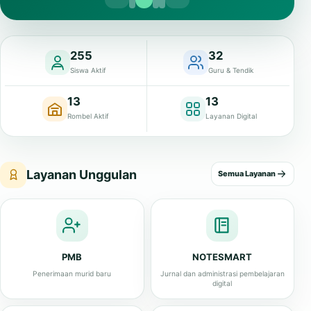
255
32
Siswa Aktif
Guru & Tendik
13
13
Rombel Aktif
Layanan Digital
Layanan Unggulan
Semua Layanan
PMB
NOTESMART
Penerimaan murid baru
Jurnal dan administrasi pembelajaran
digital