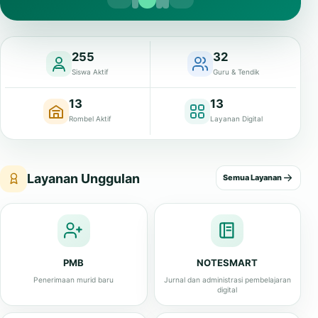
255
32
Siswa Aktif
Guru & Tendik
13
13
Rombel Aktif
Layanan Digital
Layanan Unggulan
Semua Layanan
PMB
NOTESMART
Penerimaan murid baru
Jurnal dan administrasi pembelajaran
digital