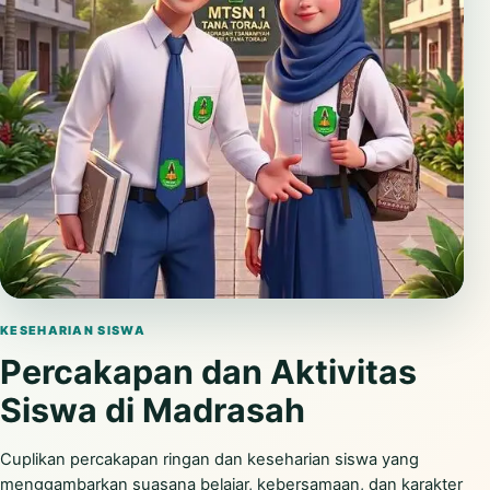
Putar video
KESEHARIAN SISWA
Percakapan dan Aktivitas
Siswa di Madrasah
Cuplikan percakapan ringan dan keseharian siswa yang
menggambarkan suasana belajar, kebersamaan, dan karakter