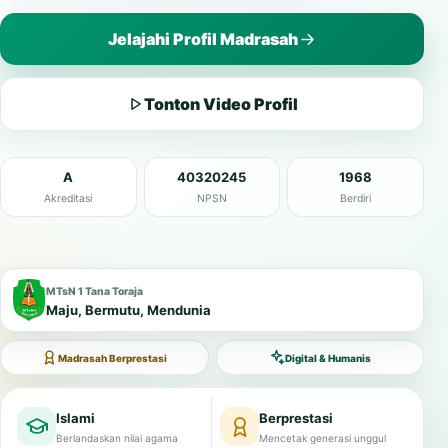
Jelajahi Profil Madrasah
Tonton Video Profil
A
40320245
1968
Akreditasi
NPSN
Berdiri
MTsN 1 Tana Toraja
Maju, Bermutu, Mendunia
Madrasah Berprestasi
Digital & Humanis
Islami
Berprestasi
Berlandaskan nilai agama
Mencetak generasi unggul