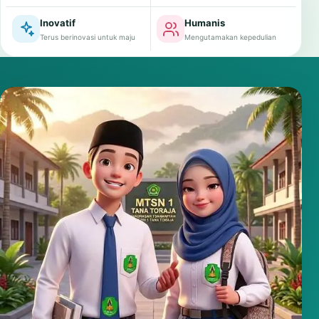
Inovatif
Humanis
Terus berinovasi untuk maju
Mengutamakan kepedulian