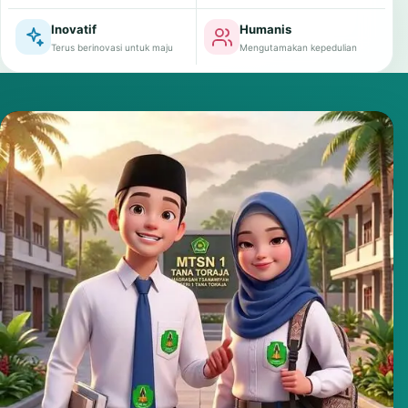
Inovatif
Humanis
Terus berinovasi untuk maju
Mengutamakan kepedulian