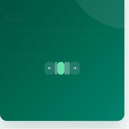
BERITA
10 Desember 2025
Pengumuman Hasil Lomba Ceramah
Laporan hasil lomba ceramah PORSENDA MTsN 1 Tana
Toraja.
Baca selengkapnya