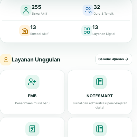
255
32
Siswa Aktif
Guru & Tendik
13
13
Rombel Aktif
Layanan Digital
Layanan Unggulan
Semua Layanan
PMB
NOTESMART
Penerimaan murid baru
Jurnal dan administrasi pembelajaran
digital