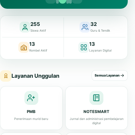
255
32
Siswa Aktif
Guru & Tendik
13
13
Rombel Aktif
Layanan Digital
Layanan Unggulan
Semua Layanan
PMB
NOTESMART
Penerimaan murid baru
Jurnal dan administrasi pembelajaran
digital