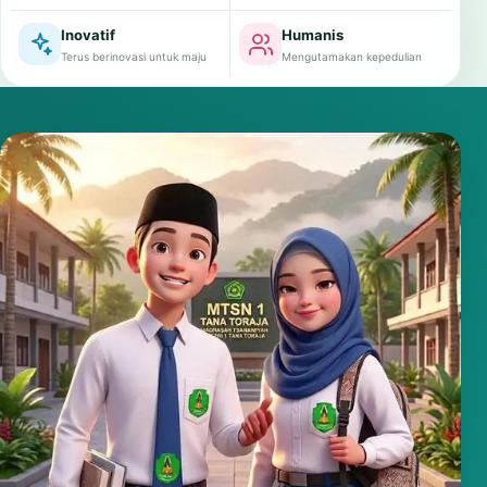
Inovatif
Humanis
Terus berinovasi untuk maju
Mengutamakan kepedulian