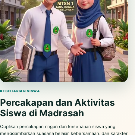
Putar video
KESEHARIAN SISWA
Percakapan dan Aktivitas
Siswa di Madrasah
Cuplikan percakapan ringan dan keseharian siswa yang
menggambarkan suasana belajar, kebersamaan, dan karakter