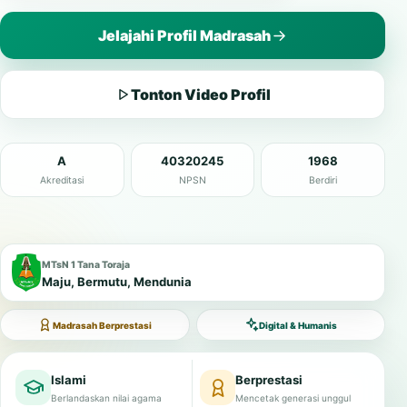
Jelajahi Profil Madrasah
Tonton Video Profil
A
40320245
1968
Akreditasi
NPSN
Berdiri
MTsN 1 Tana Toraja
Maju, Bermutu, Mendunia
Madrasah Berprestasi
Digital & Humanis
Islami
Berprestasi
Berlandaskan nilai agama
Mencetak generasi unggul