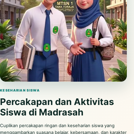
Putar video
KESEHARIAN SISWA
Percakapan dan Aktivitas
Siswa di Madrasah
Cuplikan percakapan ringan dan keseharian siswa yang
menggambarkan suasana belajar, kebersamaan, dan karakter