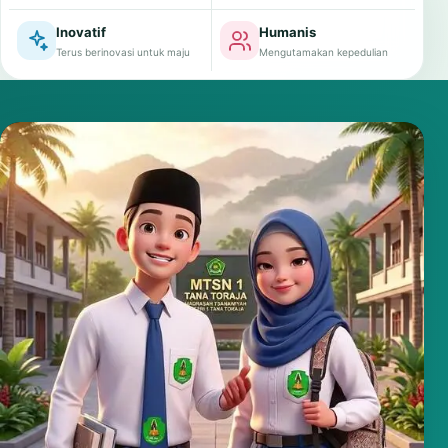
Inovatif
Humanis
Terus berinovasi untuk maju
Mengutamakan kepedulian