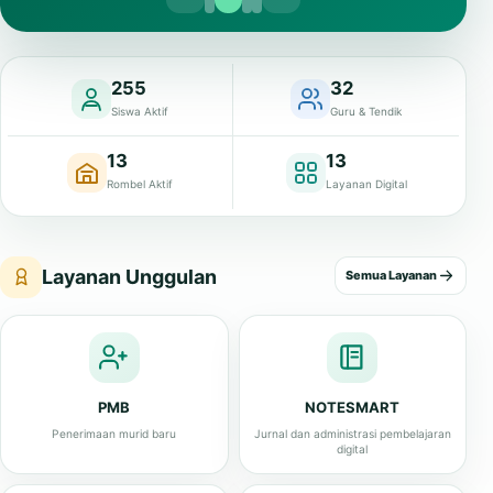
255
32
Siswa Aktif
Guru & Tendik
13
13
Rombel Aktif
Layanan Digital
Layanan Unggulan
Semua Layanan
PMB
NOTESMART
Penerimaan murid baru
Jurnal dan administrasi pembelajaran
digital