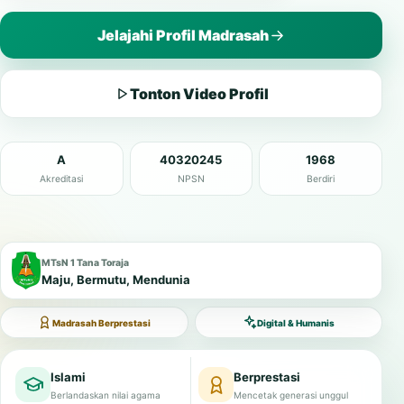
Jelajahi Profil Madrasah
Tonton Video Profil
A
40320245
1968
Akreditasi
NPSN
Berdiri
MTsN 1 Tana Toraja
Maju, Bermutu, Mendunia
Madrasah Berprestasi
Digital & Humanis
Islami
Berprestasi
Berlandaskan nilai agama
Mencetak generasi unggul